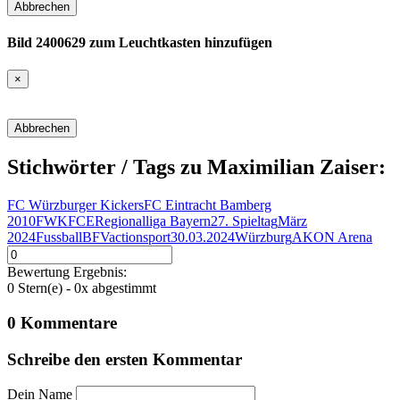
Abbrechen
Bild 2400629 zum Leuchtkasten hinzufügen
×
Abbrechen
Stichwörter / Tags zu Maximilian Zaiser:
FC Würzburger Kickers
FC Eintracht Bamberg
2010
FWK
FCE
Regionalliga Bayern
27. Spieltag
März
2024
Fussball
BFV
action
sport
30.03.2024
Würzburg
AKON Arena
Bewertung Ergebnis:
0
Stern(e) -
0
x abgestimmt
0
Kommentare
Schreibe den ersten
Kommentar
Dein Name