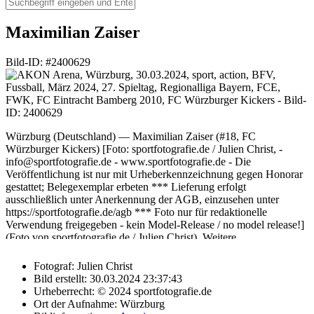
Maximilian Zaiser
Bild-ID: #2400629
Würzburg (Deutschland) — Maximilian Zaiser (#18, FC
Würzburger Kickers) [Foto: sportfotografie.de / Julien Christ, -
info@sportfotografie.de - www.sportfotografie.de - Die
Veröffentlichung ist nur mit Urheberkennzeichnung gegen Honorar
gestattet; Belegexemplar erbeten *** Lieferung erfolgt
ausschließlich unter Anerkennung der AGB, einzusehen unter
https://sportfotografie.de/agb *** Foto nur für redaktionelle
Verwendung freigegeben - kein Model-Release / no model release!]
(Foto von sportfotografie.de / Julien Christ). Weitere
Verwendungsmöglichkeiten auf Anfrage. Bilder die für
kommerzielle Zwecke lizenzierbar sind, werden im
Fotograf:
Julien Christ
"Herunterladen"-Dialog auch als solches gekennzeichnet. Bei
Bild erstellt:
30.03.2024 23:37:43
Fragen zur Lizenzierung und Bildverwendungsmöglichkeiten helfe
Urheberrecht:
© 2024 sportfotografie.de
ich dir gerne weiter. Sende mir Bitte eine Anfrage per E-Mail.
Ort der Aufnahme:
Würzburg