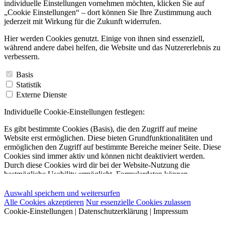
individuelle Einstellungen vornehmen möchten, klicken Sie auf
„Cookie Einstellungen“ – dort können Sie Ihre Zustimmung auch
jederzeit mit Wirkung für die Zukunft widerrufen.
Hier werden Cookies genutzt. Einige von ihnen sind essenziell,
während andere dabei helfen, die Website und das Nutzererlebnis zu
verbessern.
Basis
Statistik
Externe Dienste
Individuelle Cookie-Einstellungen festlegen:
Es gibt bestimmte Cookies (Basis), die den Zugriff auf meine
Website erst ermöglichen. Diese bieten Grundfunktionalitäten und
ermöglichen den Zugriff auf bestimmte Bereiche meiner Seite. Diese
Cookies sind immer aktiv und können nicht deaktiviert werden.
Durch diese Cookies wird dir bei der Website-Nutzung die
bestmögliche Usability ermöglicht. Formulardaten können
beispielsweise auf deinem Gerät gespeichert werden. Dadurch
entfällt eine erneute Eingabe deiner Profildaten bei der Nutzung der
Auswahl speichern und weitersurfen
Website.
Alle Cookies akzeptieren
Nur essenzielle Cookies zulassen
Cookie-Einstellungen
|
Datenschutzerklärung
|
Impressum
Basis-Cookie jCMS