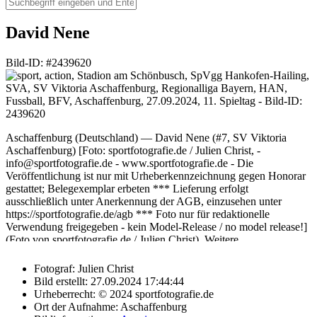
David Nene
Bild-ID: #2439620
Aschaffenburg (Deutschland) — David Nene (#7, SV Viktoria
Aschaffenburg) [Foto: sportfotografie.de / Julien Christ, -
info@sportfotografie.de - www.sportfotografie.de - Die
Veröffentlichung ist nur mit Urheberkennzeichnung gegen Honorar
gestattet; Belegexemplar erbeten *** Lieferung erfolgt
ausschließlich unter Anerkennung der AGB, einzusehen unter
https://sportfotografie.de/agb *** Foto nur für redaktionelle
Verwendung freigegeben - kein Model-Release / no model release!]
(Foto von sportfotografie.de / Julien Christ). Weitere
Verwendungsmöglichkeiten auf Anfrage. Bilder die für
kommerzielle Zwecke lizenzierbar sind, werden im
Fotograf:
Julien Christ
"Herunterladen"-Dialog auch als solches gekennzeichnet. Bei
Bild erstellt:
27.09.2024 17:44:44
Fragen zur Lizenzierung und Bildverwendungsmöglichkeiten helfe
Urheberrecht:
© 2024 sportfotografie.de
ich dir gerne weiter. Sende mir Bitte eine Anfrage per E-Mail.
Ort der Aufnahme:
Aschaffenburg