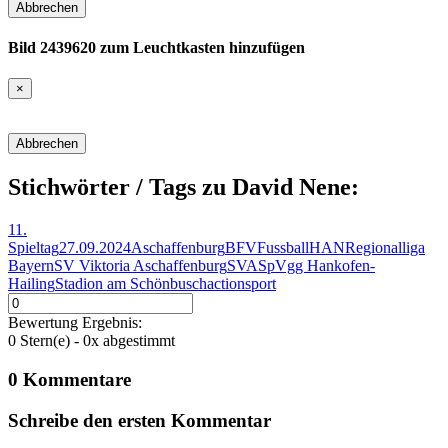
Abbrechen
Bild 2439620 zum Leuchtkasten hinzufügen
×
Abbrechen
Stichwörter / Tags zu David Nene:
11.
Spieltag
27.09.2024
Aschaffenburg
BFV
Fussball
HAN
Regionalliga
Bayern
SV Viktoria Aschaffenburg
SVA
SpVgg Hankofen-
Hailing
Stadion am Schönbusch
action
sport
Bewertung Ergebnis:
0
Stern(e) -
0
x abgestimmt
0
Kommentare
Schreibe den ersten
Kommentar