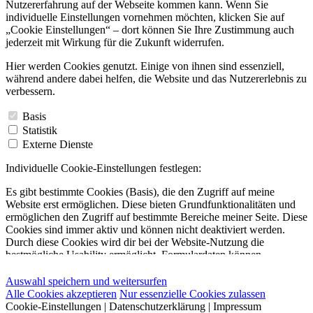
Nutzererfahrung auf der Webseite kommen kann. Wenn Sie
individuelle Einstellungen vornehmen möchten, klicken Sie auf
„Cookie Einstellungen“ – dort können Sie Ihre Zustimmung auch
jederzeit mit Wirkung für die Zukunft widerrufen.
Hier werden Cookies genutzt. Einige von ihnen sind essenziell,
während andere dabei helfen, die Website und das Nutzererlebnis zu
verbessern.
Basis
Statistik
Externe Dienste
Individuelle Cookie-Einstellungen festlegen:
Es gibt bestimmte Cookies (Basis), die den Zugriff auf meine
Website erst ermöglichen. Diese bieten Grundfunktionalitäten und
ermöglichen den Zugriff auf bestimmte Bereiche meiner Seite. Diese
Cookies sind immer aktiv und können nicht deaktiviert werden.
Durch diese Cookies wird dir bei der Website-Nutzung die
bestmögliche Usability ermöglicht. Formulardaten können
beispielsweise auf deinem Gerät gespeichert werden. Dadurch
entfällt eine erneute Eingabe deiner Profildaten bei der Nutzung der
Auswahl speichern und weitersurfen
Website.
Alle Cookies akzeptieren
Nur essenzielle Cookies zulassen
Cookie-Einstellungen
|
Datenschutzerklärung
|
Impressum