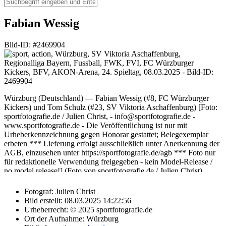
Fabian Wessig
Bild-ID: #2469904
Würzburg (Deutschland) — Fabian Wessig (#8, FC Würzburger
Kickers) und Tom Schulz (#23, SV Viktoria Aschaffenburg) [Foto:
sportfotografie.de / Julien Christ, - info@sportfotografie.de -
www.sportfotografie.de - Die Veröffentlichung ist nur mit
Urheberkennzeichnung gegen Honorar gestattet; Belegexemplar
erbeten *** Lieferung erfolgt ausschließlich unter Anerkennung der
AGB, einzusehen unter https://sportfotografie.de/agb *** Foto nur
für redaktionelle Verwendung freigegeben - kein Model-Release /
no model release!] (Foto von sportfotografie.de / Julien Christ).
Weitere Verwendungsmöglichkeiten auf Anfrage. Bilder die für
kommerzielle Zwecke lizenzierbar sind, werden im
Fotograf:
Julien Christ
"Herunterladen"-Dialog auch als solches gekennzeichnet. Bei
Bild erstellt:
08.03.2025 14:22:56
Fragen zur Lizenzierung und Bildverwendungsmöglichkeiten helfe
Urheberrecht:
© 2025 sportfotografie.de
ich dir gerne weiter. Sende mir Bitte eine Anfrage per E-Mail.
Ort der Aufnahme:
Würzburg