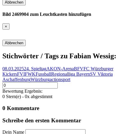
Abbrechen
Bild 2469904 zum Leuchtkasten hinzufügen
×
Abbrechen
Stichwörter / Tags zu Fabian Wessig:
08.03.2025
24. Spieltag
AKON-Arena
BFV
FC Würzburger
Kickers
FVI
FWK
Fussball
Regionalliga Bayern
SV Viktoria
Aschaffenburg
Würzburg
action
sport
Bewertung Ergebnis:
0
Stern(e) -
0
x abgestimmt
0
Kommentare
Schreibe den ersten
Kommentar
Dein Name